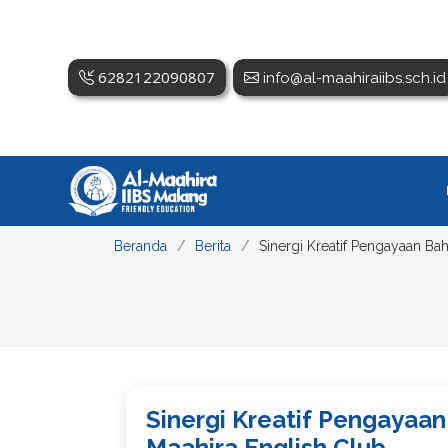
6282122090807
info@al-maahiraiibs.sch.id
Beranda
Berita
Sinergi Kreatif Pengayaan B
Sinergi Kreatif Pengayaa
Maahira English Club