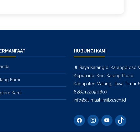
BERMANFAAT
HUBUNGI KAMI
anda
Jl. Raya Karanglo, Karangploso 
Kepuharjo, Kec. Karang Ploso,
tang Kami
Kabupaten Malang, Jawa Timur 
6282122090807
gram Kami
info@al-maahiraiibs.sch.id
Putra
Putr