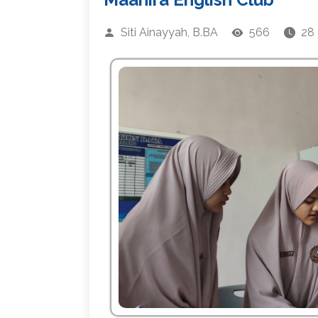
Siti Ainayyah, B.BA
566
28