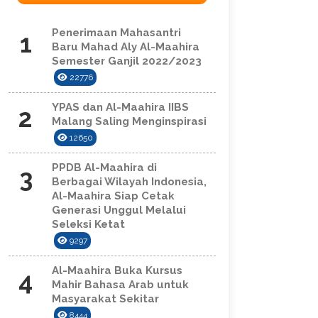
Penerimaan Mahasantri
1
Baru Mahad Aly Al-Maahira
Semester Ganjil 2022/2023
22776
YPAS dan Al-Maahira IIBS
2
Malang Saling Menginspirasi
12650
PPDB Al-Maahira di
3
Berbagai Wilayah Indonesia,
Al-Maahira Siap Cetak
Generasi Unggul Melalui
Seleksi Ketat
9297
Al-Maahira Buka Kursus
4
Mahir Bahasa Arab untuk
Masyarakat Sekitar
8444